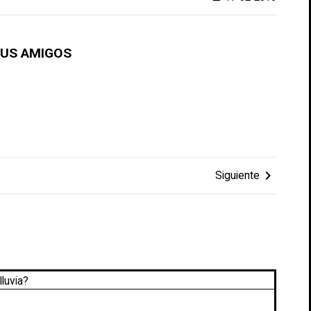
TUS AMIGOS
chevron_right
Siguiente