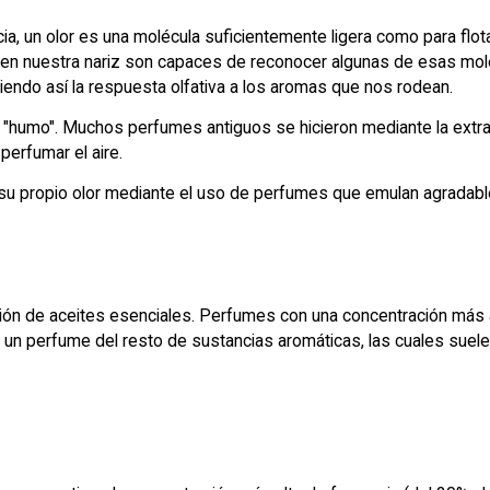
ia, un olor es una molécula suficientemente ligera como para flot
as en nuestra nariz son capaces de reconocer algunas de esas molé
siendo así la respuesta olfativa a los aromas que nos rodean.
" o "humo". Muchos perfumes antiguos se hicieron mediante la extra
perfumar el aire.
u propio olor mediante el uso de perfumes que emulan agradable
ión de aceites esenciales. Perfumes con una concentración más 
ia un perfume del resto de sustancias aromáticas, las cuales sue