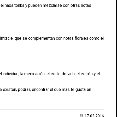
a y el haba tonka y pueden mezclarse con otras notas
almizcle, que se complementan con notas florales como el
ndividuo, la medicación, el estilo de vida, el estrés y el
e existen, podrás encontrar el que más te gusta en
17-02-2016
today