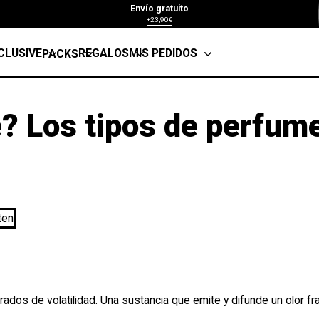
Envío gratuito
+23,90€
CLUSIVE
REGALOS
MIS PEDIDOS
PACKS
? Los tipos de perfum
os de volatilidad. Una sustancia que emite y difunde un olor frag