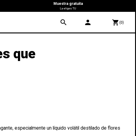
Muestra gratuita
La eliges TU
search
person
shopping_cart
(0)
es que
ante, especialmente un líquido volátil destilado de flores