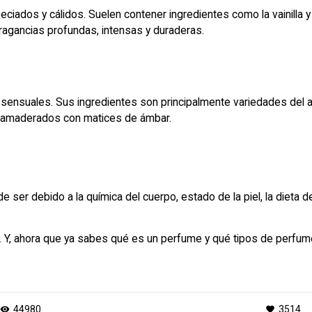
speciados y cálidos. Suelen contener ingredientes como la vainill
ragancias profundas, intensas y duraderas.
 sensuales. Sus ingredientes son principalmente variedades del 
des amaderados con matices de ámbar.
r debido a la química del cuerpo, estado de la piel, la dieta del i
ca. Y, ahora que ya sabes qué es un perfume y qué tipos de perfum
44980
3514
visibility
favorite