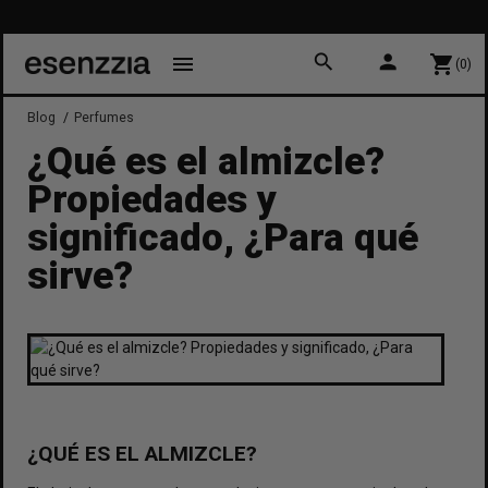
10% 
P
search
person
menu
shopping_cart
(0)
Blog
Perfumes
¿Qué es el almizcle?
Propiedades y
significado, ¿Para qué
sirve?
¿QUÉ ES EL ALMIZCLE?