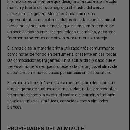
El almizcle es un nombre que designa una sustancia de color
marrón y fuerte olor que segrega el macho del ciervo
almizclero del género Moschus. Cada uno de los
representantes masculinos adultos de esta especie animal
tiene una glándula de almizcle que se encuentra dentro de
un saco colocado entre los genitales y el ombligo, y segrega
feromonas potentes que sirven para atraer a su pareja.
El almizcle es la materia prima utilizada más comúnmente
como notas de fondo en perfumería, presente en casi todas
las composiciones fragantes. En la actualidad, y dado que el
ciervo almizclero del que procede está protegido, el almizcle
se obtiene en muchos casos por síntesis en el laboratorio.
El término "almizcle" se utiliza a menudo para describir una
amplia gama de sustancias almizcladas, notas procedentes
de animales como la civeta, el cástor o el damán, y también
a varios almizcles sintéticos, conocidos como almizcles
blancos.
PROPIEDADES DEL ALMIZCLE