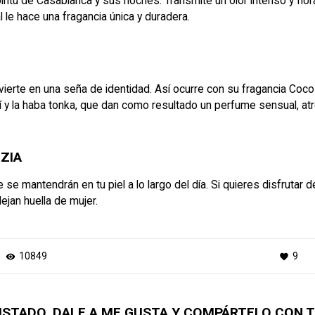
ritu de Casablanca y sus noches. Transmite un olor intenso y flor
ual le hace una fragancia única y duradera.
te en una seña de identidad. Así ocurre con su fragancia Coco Noi
ulí y la haba tonka, que dan como resultado un perfume sensual, a
ZIA
e mantendrán en tu piel a lo largo del día. Si quieres disfrutar d
ejan huella de mujer
.
10849
9
visibility
favorite
GUSTADO, DALE A ME GUSTA Y COMPÁRTELO CON 