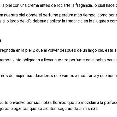
te la piel con una crema antes de rociarte la fragancia, lo cual ha
en nuestra piel dónde el perfume perdura más tiempo, como por ej
a lo largo del día deberías aplicar la fragancia en los lugares co
S
egnada en la piel y, que al volver después de un largo día, esta 
emos visto obligadas a llevar nuestro perfume en el bolso para i
fumes de mujer más duraderos que vamos a mostrarte y que adem
 te envuelve por sus notas florales que se mezclan a la perfecci
ujeres elegantes que se sienten seguras de sí mismas.