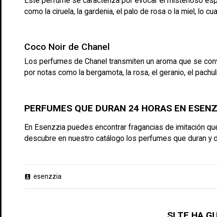
Este perfume se caracteriza por evocar el misterioso espí
como la ciruela, la gardenia, el palo de rosa o la miel, lo c
Coco Noir de Chanel
Los perfumes de Chanel transmiten un aroma que se convier
por notas como la bergamota, la rosa, el geranio, el pach
PERFUMES QUE DURAN 24 HORAS EN ESENZ
En Esenzzia puedes encontrar fragancias de imitación que s
descubre en nuestro catálogo los
perfumes que duran y d
esenzzia
perm_contact_calendar
SI TE HA 