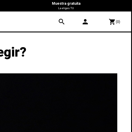
Muestra gratuita
La eliges TU
search
person
shopping_cart
(0)
egir?