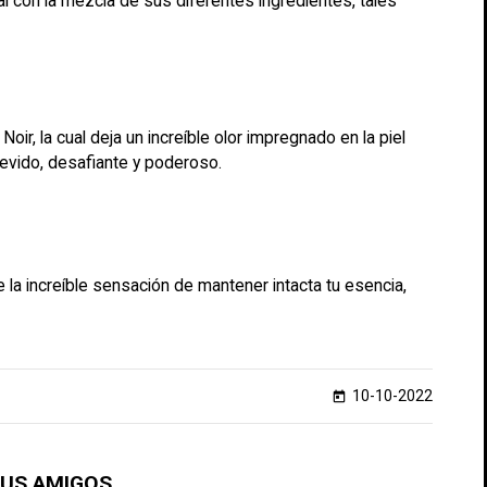
al con la mezcla de sus diferentes ingredientes, tales
r, la cual deja un increíble olor impregnado en la piel
trevido, desafiante y poderoso.
e la increíble sensación de mantener intacta tu esencia,
10-10-2022
today
TUS AMIGOS