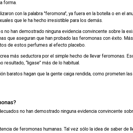
a forma.
aron con la palabra "feromona", ya fuera en la botella o en el an
ales que le ha hecho irresistible para los demás.
bles no han demostrado ninguna evidencia convincente sobre la ex
s que aseguran que han probado las feromonas con éxito. Más al
ectos de estos perfumes al efecto placebo.
 crea más seductora por el simple hecho de llevar feromonas. Es
 resultado, “ligase” más de lo habitual.
ón baratos hagan que la gente caiga rendida, como prometen las
monas?
 adecuados no han demostrado ninguna evidencia convincente sob
stencia de feromonas humanas. Tal vez sólo la idea de saber de 