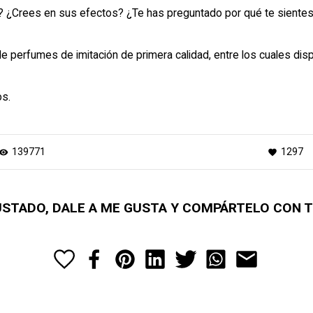
¿Crees en sus efectos? ¿Te has preguntado por qué te sientes 
 de
perfumes de imitación
de primera calidad, entre los cuales d
os.
139771
1297
isibility
favorite
GUSTADO, DALE A ME GUSTA Y COMPÁRTELO CON 