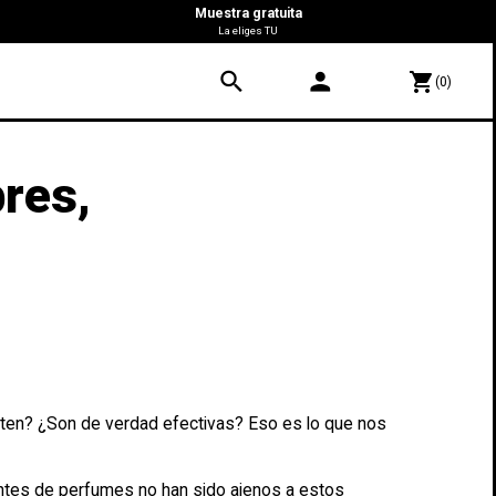
Muestra gratuita
La eliges TU
search
person
shopping_cart
(0)
res,
ten? ¿Son de verdad efectivas? Eso es lo que nos
cantes de perfumes no han sido ajenos a estos