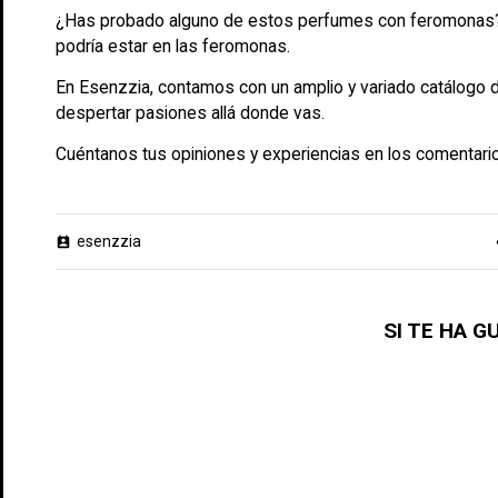
¿Has probado alguno de estos perfumes con feromonas? 
podría estar en las feromonas.
En Esenzzia, contamos con un amplio y variado catálogo
despertar pasiones allá donde vas.
Cuéntanos tus opiniones y experiencias en los comentari
esenzzia
perm_contact_calendar
v
SI TE HA 