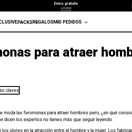
Envío gratuito
+23,90€
CLUSIVE
REGALOS
MIS PEDIDOS
PACKS
onas para atraer homb
e moda las feromonas para atraer hombres pero, ¿en qué consis
ue dicen los expertos no tienes más que seguir leyendo.
los olores en la atracción entre el hombre y la mujer. Los fabri