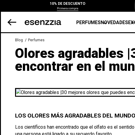
10% DE DESCUENTO
Primera compra
PERFUMES
NOVEDADES
EX
Blog
Perfumes
Olores agradables |
encontrar en el mu
LOS OLORES MÁS AGRADABLES DEL MUND
Los científicos han encontrado que el olfato es el sentid
una persona está ligado a su recuerdo favorito.