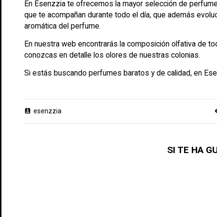
En Esenzzia te ofrecemos la mayor selección de perfumes
que te acompañan durante todo el día, que además evoluci
aromática del perfume.
En nuestra web encontrarás la composición olfativa de t
conozcas en detalle los olores de nuestras colonias.
Si estás buscando perfumes baratos y de calidad, en Ese
esenzzia
perm_contact_calendar
vis
SI TE HA 