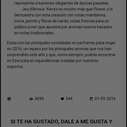
representa creaciones elegantes de épocas pasadas.
Jeu d’Amour: Kenzo es mucho más que Flower, y lo
demuestra con esta creación con notas mandarina,
mora, jazmín y flores de nardo, notas frescas para un
público joven que apuesta por aromas nuevos basados
en notas tradicionales.
Estas son las principales novedades en perfumes para mujer
en 2016, un repaso por los principales aromas que nos han
sorprendido este año y que, como siempre, podrás encontrar
en Esenzzia en equivalencias creadas por nuestros
expertos.
3699
544
01-09-2016
perm_contact_calendar
visibility
favorite
today
SI TE HA GUSTADO, DALE A ME GUSTA Y