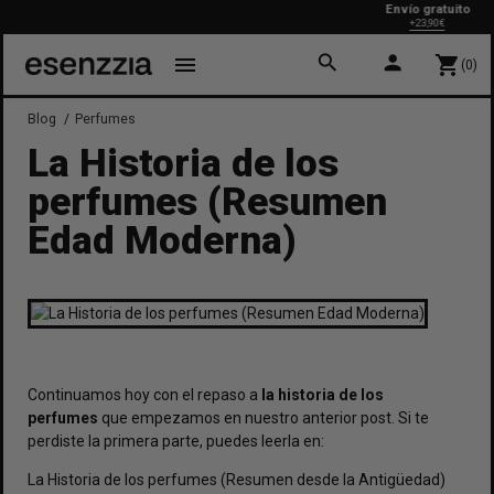
Envío gratuito
+23,90€
search
person
menu
shopping_cart
(0)
Blog
Perfumes
La Historia de los
perfumes (Resumen
Edad Moderna)
Continuamos hoy con el repaso a
la historia de los
perfumes
que empezamos en nuestro anterior post. Si te
perdiste la primera parte, puedes leerla en:
La Historia de los perfumes (Resumen desde la Antigüedad
)