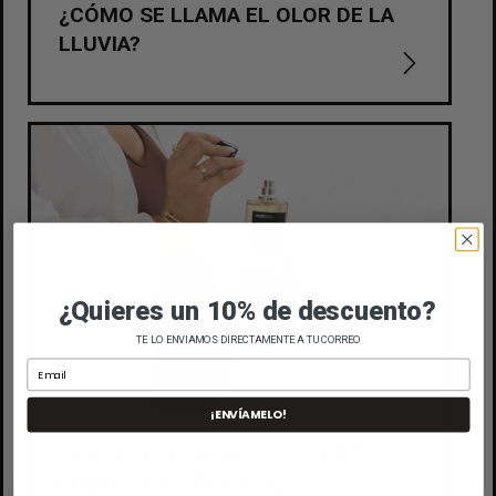
¿CÓMO SE LLAMA EL OLOR DE LA
LLUVIA?
¿Quieres un 10% de descuento?
TE LO ENVIAMOS DIRECTAMENTE A TU CORREO
¡ENVÍAMELO!
¿QUÉ REGALAR A UNA MADRE?
REGALA EXPERIENCIAS