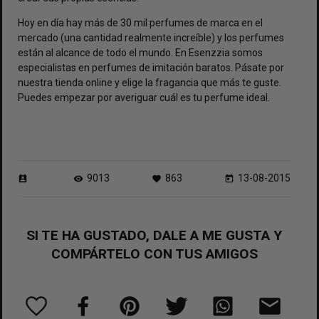
Hoy en día hay más de 30 mil perfumes de marca en el
mercado (una cantidad realmente increíble) y los perfumes
están al alcance de todo el mundo. En Esenzzia somos
especialistas en
perfumes de imitación baratos
. Pásate por
nuestra tienda online y elige la fragancia que más te guste.
Puedes empezar por averiguar
cuál es tu perfume ideal
.
9013
863
13-08-2015
perm_contact_calendar
visibility
favorite
today
SI TE HA GUSTADO, DALE A ME GUSTA Y
COMPÁRTELO CON TUS AMIGOS