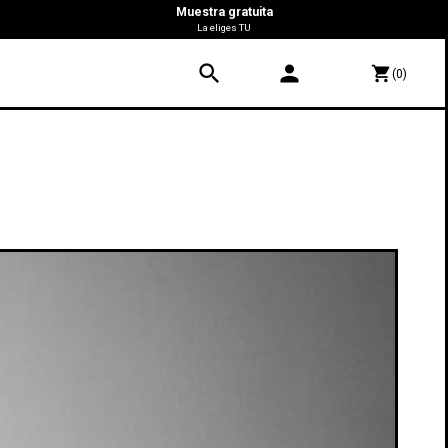
Muestra gratuita
La eliges TU
search
person
shopping_cart
(0)