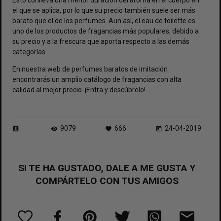
Esto conlleva una menor duración del aroma en el cuerpo en
el que se aplica, por lo que su precio también suele ser más
barato que el de los perfumes. Aun así, el eau de toilette es
uno de los productos de fragancias más populares, debido a
su precio y a la frescura que aporta respecto a las demás
categorías.
En nuestra
web de perfumes baratos de imitación
encontrarás un amplio catálogo de fragancias con alta
calidad al mejor precio. ¡Entra y descúbrelo!
9079
666
24-04-2019
perm_contact_calendar
visibility
favorite
today
SI TE HA GUSTADO, DALE A ME GUSTA Y
COMPÁRTELO CON TUS AMIGOS