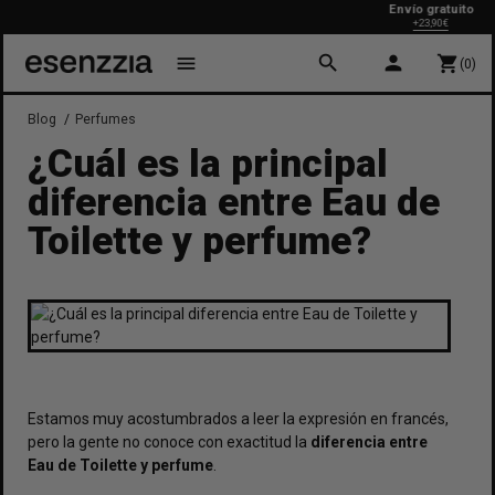
Envío gratuito
+23,90€
search
person
menu
shopping_cart
(0)
Blog
Perfumes
¿Cuál es la principal
diferencia entre Eau de
Toilette y perfume?
Estamos muy acostumbrados a leer la expresión en francés,
pero la gente no conoce con exactitud la
diferencia entre
Eau de Toilette y perfume
.