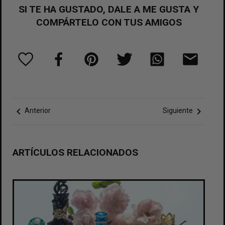
SI TE HA GUSTADO, DALE A ME GUSTA Y
COMPÁRTELO CON TUS AMIGOS
chevron_left
chevron_right
Anterior
Siguiente
ARTÍCULOS RELACIONADOS