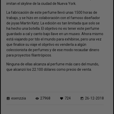
imitan el skyline de la ciudad de Nueva York.
La fabricación de este perfume llevó unas 1500 horas de
trabajo, y se hizo en colaboración con el famoso diseñador
de joyas Martin Katz. La edición es tan limitada que solo se
ha hecho una botella. El objetivo no es tener este perfume
guardado a cal y canto bajo llave en un museo. Ahora mismo
está viajando por tdo el mundo para exhibirse, pero una vez
que finalice su viaje el objetivo es venderla a algún
coleccionista de perfumes y de ese modo recaudar dinero
para proyectos filantrópicos.
Ninguna de ellas alcanza al perfume más caro del mundo,
que alcanzó los 22.100 dólares como precio de venta.
esenzzia
27968
724
26-12-2018
perm_contact_calendar
visibility
favorite
today