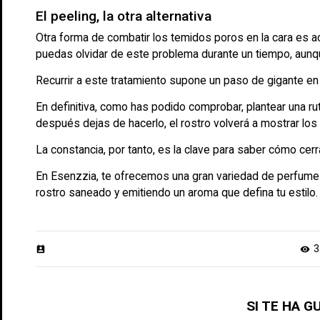
El peeling, la otra alternativa
Otra forma de combatir los temidos poros en la cara es ac
puedas olvidar de este problema durante un tiempo, aunque 
Recurrir a este tratamiento supone un paso de gigante en
En definitiva, como has podido comprobar, plantear una ru
después dejas de hacerlo, el rostro volverá a mostrar los
La constancia, por tanto, es la clave para saber cómo cerra
En Esenzzia, te ofrecemos una gran variedad de
perfumes
rostro saneado y emitiendo un aroma que defina tu estilo.
3
perm_contact_calendar
visibility
SI TE HA 