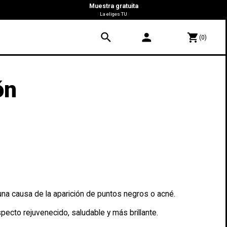
Muestra gratuita
La eliges TU
search
person
shopping_cart
(0)
ón
una causa de la aparición de puntos negros o acné.
pecto rejuvenecido, saludable y más brillante.