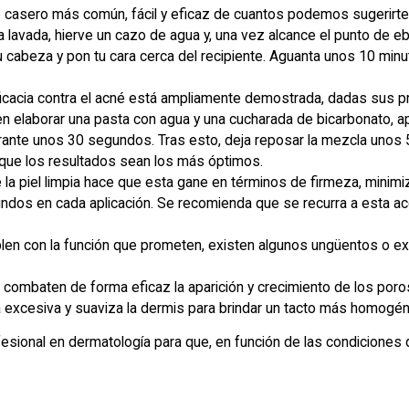
 casero más común, fácil y eficaz de cuantos podemos sugerirte, 
lavada, hierve un cazo de agua y, una vez alcance el punto de ebu
 cabeza y pon tu cara cerca del recipiente. Aguanta unos 10 minuto
eficacia contra el acné está ampliamente demostrada, dadas sus p
en elaborar una pasta con agua y una cucharada de bicarbonato, 
rante unos 30 segundos. Tras esto, deja reposar la mezcla unos 5
 que los resultados sean los más óptimos.
re la piel limpia hace que esta gane en términos de firmeza, min
egundos en cada aplicación. Se recomienda que se recurra a esta 
n con la función que prometen, existen algunos ungüentos o exf
 combaten de forma eficaz la aparición y crecimiento de los poros 
excesiva y suaviza la dermis para brindar un tacto más homogén
fesional en dermatología para que, en función de las condiciones 