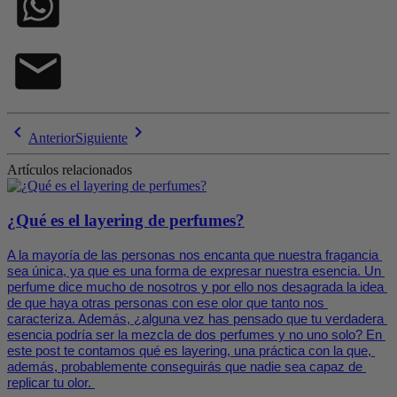
chevron_left
chevron_right
Anterior
Siguiente
Artículos relacionados
¿Qué es el layering de perfumes?
A la mayoría de las personas nos encanta que nuestra fragancia 
sea única, ya que es una forma de expresar nuestra esencia. Un 
perfume dice mucho de nosotros y por ello nos desagrada la idea 
de que haya otras personas con ese olor que tanto nos 
caracteriza. Además, ¿alguna vez has pensado que tu verdadera 
esencia podría ser la mezcla de dos perfumes y no uno solo? En 
este post te contamos qué es layering, una práctica con la que, 
además, probablemente conseguirás que nadie sea capaz de 
replicar tu olor. 