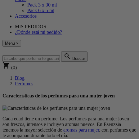
Pack 3 x 30 ml
Pack 6 x 5 ml
Accesorios
MIS PEDIDOS
¿Dónde está mi pedido?
Menu
×
search
Buscar
shopping_cart
(0)
Blog
Perfumes
Características de los perfumes para una mujer joven
Cada edad tiene un perfume. Los
perfumes para una mujer joven
son frescos, intensos e incluyen aromas nuevos. En Esenzzia
tenemos la mayor selección de
aromas para mujer
, con perfumes que
te acompañan durante todo el día.