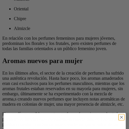
Oriental
Chipre
Almizcle
En relación con los perfumes femeninos para mujeres jóvenes,
predominan los florales y los frutales, pero existen perfumes de
todas las familias orientados a un público femenino joven.
Aromas nuevos para mujer
En los últimos años, el sector de la creación de perfumes ha sufrido
una auténtica revolución. Hasta hace poco, los aromas amaderados
eran casi exclusivos para los perfumes masculinos, mientras que los
aromas frutales estaban reservados en su mayoría para mujeres, sin
embargo, últimamente se ha experimentado con la mezcla de
aroma,s creando nuevos perfumes que incluyen notas aromáticas de
madera en colonias de mujer, una mayor presencia de almizcle, etc.
Hoy en día es posible encontrar perfumes femeninos que hasta hace
pocos años, habrían sido considerados masculinos, en Esenzzia
puedes encontrar muchas de estas creaciones que se salen de las