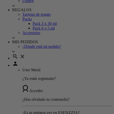
Unisex
REGALOS
Tarjetas de regalo
Packs
Pack 3 x 30 ml
Pack 6 x 5 ml
Accesorios
MIS PEDIDOS
¿Dónde está mi pedido?
search
close
person
User Menú
¿Ya estás registrado?
Acceder
¿Has olvidado tu contraseña?
¿Es tu primera vez en ESENZZIA?