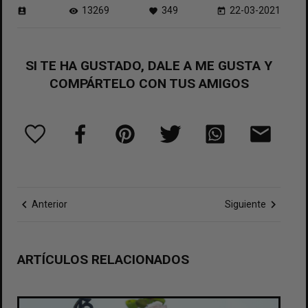
13269
349
22-03-2021
perm_contact_calendar
visibility
favorite
today
SI TE HA GUSTADO, DALE A ME GUSTA Y
COMPÁRTELO CON TUS AMIGOS
chevron_left
chevron_right
Anterior
Siguiente
ARTÍCULOS RELACIONADOS