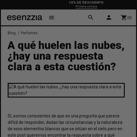
10% DE DESCUENTO
Primera compra
search
person
menu
shopping_cart
(0)
Blog
Perfumes
A qué huelen las nubes,
¿hay una respuesta
clara a esta cuestión?
Sí, somos conscientes de que es una pregunta que parece
difícil de responder, dadas las circunstancias y la naturaleza
de esos elementos blancos que se sitúan en el cielo pero en
este post queremos encontrar la respuesta sobre
a qué