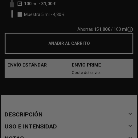
100 ml
-
31,00 €
Muestra 5 ml
-
4,80 €
info_outline
Ahorras
151,00€
/ 100 ml
AÑADIR AL CARRITO
ENVÍO ESTÁNDAR
ENVÍO PRIME
Coste del envío:
navigate_before
DESCRIPCIÓN
navigate_before
USO E INTENSIDAD
navigate_before