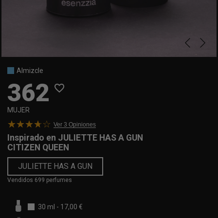
Almizcle
362
favorite_border
MUJER
Ver 3
Opiniones
Inspirado en
JULIETTE HAS A GUN
CITIZEN QUEEN
JULIETTE HAS A GUN
Vendidos 699 perfumes
30 ml
-
17,00 €