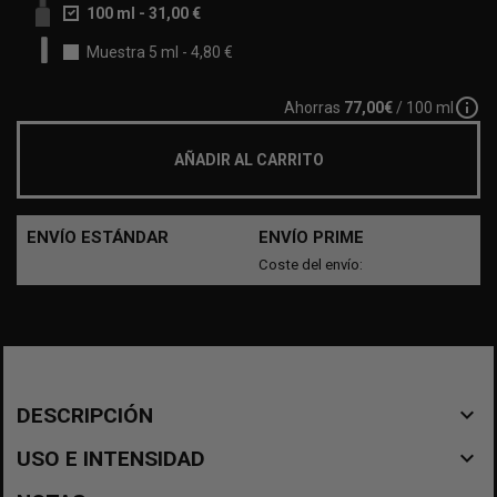
100 ml
-
31,00 €
Muestra 5 ml
-
4,80 €
info_outline
Ahorras
77,00€
/ 100 ml
AÑADIR AL CARRITO
ENVÍO ESTÁNDAR
ENVÍO PRIME
Coste del envío:
navigate_before
DESCRIPCIÓN
navigate_before
USO E INTENSIDAD