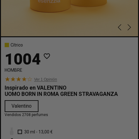
Cítrico
1004
favorite_border
HOMBRE
Ver 1
Opinión
Inspirado en
VALENTINO
UOMO BORN IN ROMA GREEN STRAVAGANZA
Valentino
Vendidos 2708 perfumes
30 ml
-
13,00 €