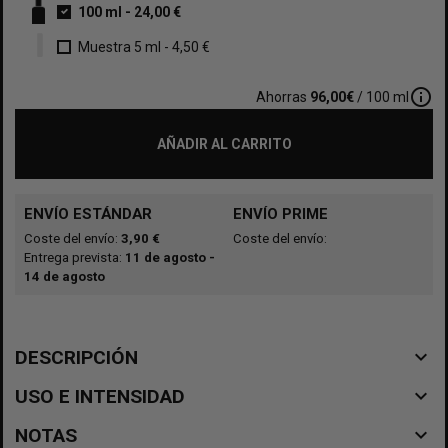
100 ml
-
24,00 €
Muestra 5 ml
-
4,50 €
info_outline
Ahorras
96,00€
/ 100 ml
AÑADIR AL CARRITO
ENVÍO ESTÁNDAR
ENVÍO PRIME
Coste del envío:
3,90 €
Coste del envío:
Entrega prevista:
11 de agosto -
14 de agosto
navigate_before
DESCRIPCIÓN
navigate_before
USO E INTENSIDAD
navigate_before
NOTAS