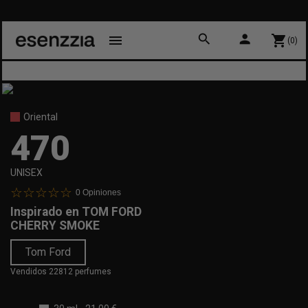
search
person
menu
shopping_cart
(0)
Oriental
470
UNISEX
0
Opiniones
Inspirado en
TOM FORD
CHERRY SMOKE
Tom Ford
Vendidos 22812 perfumes