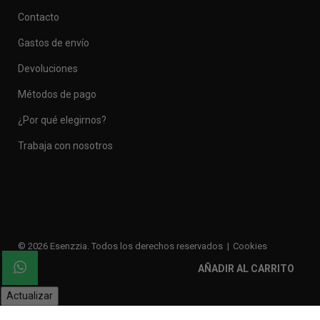
Contacto
Gastos de envío
Devoluciones
Métodos de pago
¿Por qué elegirnos?
Trabaja con nosotros
© 2026 Esenzzia. Todos los derechos reservados
Cookies
Privacidad
Legal
Enlaces de interés
AÑADIR AL CARRITO