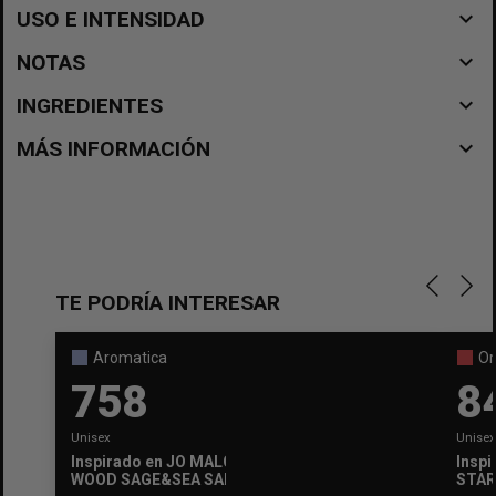
navigate_before
USO E INTENSIDAD
navigate_before
NOTAS
navigate_before
INGREDIENTES
navigate_before
MÁS INFORMACIÓN
TE PODRÍA INTERESAR
Aromatica
Or
758
8
Unisex
Unisex
Inspirado en
JO MALONE
Inspi
WOOD SAGE&SEA SALT
STAR