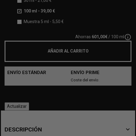
30 ml
-
21,00 €
100 ml
-
39,00 €
Muestra 5 ml
-
5,50 €
info_outline
Ahorras
601,00€
/ 100 ml
AÑADIR AL CARRITO
ENVÍO ESTÁNDAR
ENVÍO PRIME
Coste del envío:
navigate_before
DESCRIPCIÓN