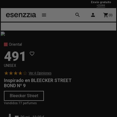
Envío gratuito
+23,90€
search
person
menu
shopping_cart
(0)
Oriental
491
favorite_border
UNISEX
Ver 4
Opiniones
Inspirado en
BLEECKER STREET
BOND Nº 9
Bleecker Street
Vendidos 77 perfumes