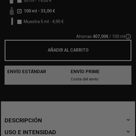
30 ml
-
19,00 €
100 ml
-
33,00 €
Muestra 5 ml
-
4,90 €
info_outline
Ahorras
407,00€
/ 100 ml
AÑADIR AL CARRITO
ENVÍO ESTÁNDAR
ENVÍO PRIME
Coste del envío:
navigate_before
DESCRIPCIÓN
navigate_before
USO E INTENSIDAD