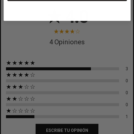
CREAR LISTA DE DESEOS
★
4.0
CANCELAR
CANCELAR
4 Opiniones
★★★★★
3
★★★★☆
0
★★★☆☆
0
★★☆☆☆
0
★☆☆☆☆
1
ESCRIBE TU OPINIÓN