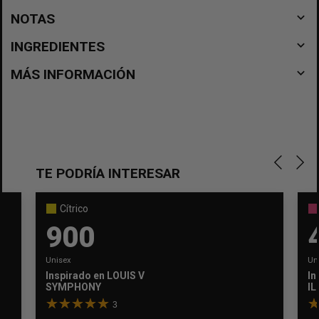
navigate_before
NOTAS
navigate_before
INGREDIENTES
navigate_before
MÁS INFORMACIÓN
TE PODRÍA INTERESAR
Cítrico
900
Unisex
Un
Inspirado en
LOUIS VUITTON
In
SYMPHONY
IL
3