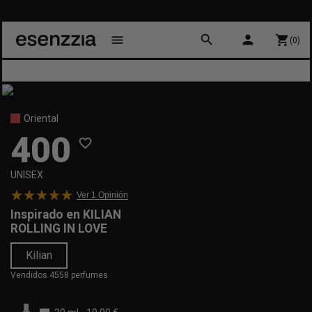
search
person
menu
shopping_cart
(0)
Oriental
400
favorite_border
UNISEX
Ver 1
Opinión
Inspirado en
KILIAN
ROLLING IN LOVE
Kilian
Vendidos 4558 perfumes