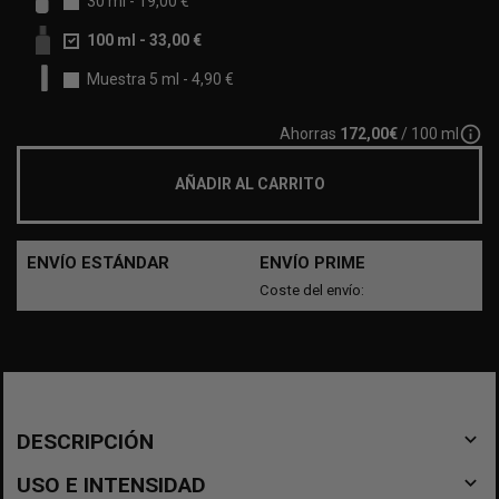
30 ml
-
19,00 €
100 ml
-
33,00 €
Muestra 5 ml
-
4,90 €
info_outline
Ahorras
172,00€
/ 100 ml
AÑADIR AL CARRITO
ENVÍO ESTÁNDAR
ENVÍO PRIME
Coste del envío:
navigate_before
DESCRIPCIÓN
navigate_before
USO E INTENSIDAD