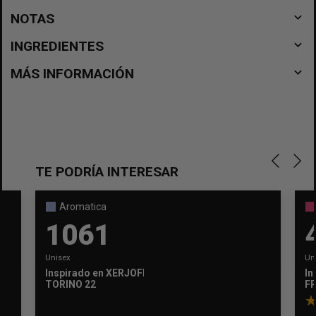
navigate_before
NOTAS
navigate_before
INGREDIENTES
navigate_before
MÁS INFORMACIÓN
TE PODRÍA INTERESAR
Aromatica
1061
Unisex
Un
Inspirado en
XERJOFF
In
TORINO 22
F