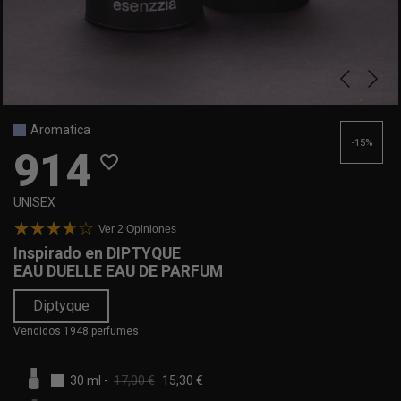
Aromatica
-15%
914
favorite_border
UNISEX
Ver 2
Opiniones
Inspirado en
DIPTYQUE
EAU DUELLE EAU DE PARFUM
Diptyque
Vendidos 1948 perfumes
30 ml
-
17,00 €
15,30 €