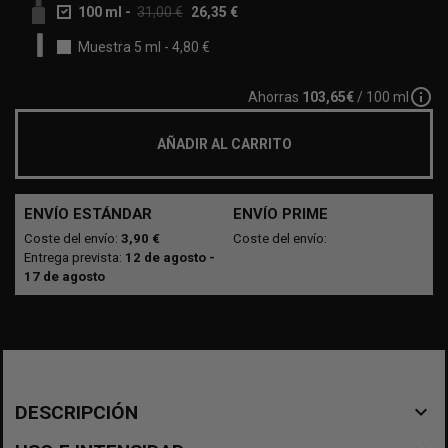
100 ml
-
31,00 €
26,35 €
Muestra 5 ml
-
4,80 €
info_outline
Ahorras
103,65€
/ 100 ml
AÑADIR AL CARRITO
ENVÍO ESTÁNDAR
ENVÍO PRIME
Coste del envío:
3,90 €
Coste del envío:
Entrega prevista:
12 de agosto -
17 de agosto
navigate_before
DESCRIPCIÓN