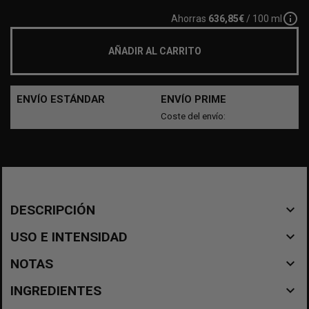
info_outline
Ahorras
636,85€
/ 100 ml
AÑADIR AL CARRITO
ENVÍO ESTÁNDAR
ENVÍO PRIME
Coste del envío:
navigate_before
DESCRIPCIÓN
navigate_before
USO E INTENSIDAD
navigate_before
NOTAS
navigate_before
INGREDIENTES