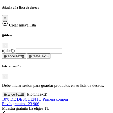
Añadir a la lista de deseos
×
add_circle_outline
Crear nueva lista
((title))
×
((label))
((cancelText))
((createText))
Iniciar sesión
×
Debe iniciar sesión para guardar productos en su lista de deseos.
((loginText))
((cancelText))
10% DE DESCUENTO
Primera compra
Envío gratuito
+23,90€
Muestra gratuita
La eliges TU