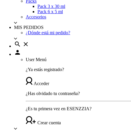
Packs
Pack 3 x 30 ml
Pack 6 x 5 ml
Accesorios
MIS PEDIDOS
¿Dónde está mi pedido?
search
close
person
User Menú
¿Ya estás registrado?
Acceder
¿Has olvidado tu contraseña?
¿Es tu primera vez en ESENZZIA?
Crear cuenta