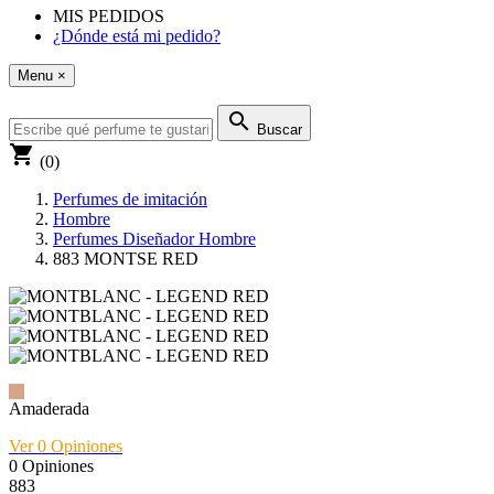
MIS PEDIDOS
¿Dónde está mi pedido?
Menu
×
search
Buscar
shopping_cart
(0)
Perfumes de imitación
Hombre
Perfumes Diseñador Hombre
883 MONTSE RED
Amaderada
Ver 0
Opiniones
0
Opiniones
883