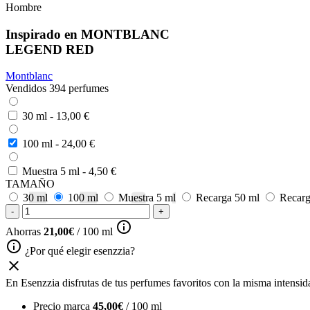
Hombre
Inspirado en
MONTBLANC
LEGEND RED
Montblanc
Vendidos 394 perfumes
30 ml
-
13,00 €
100 ml
-
24,00 €
Muestra 5 ml
-
4,50 €
TAMAÑO
30 ml
100 ml
Muestra 5 ml
Recarga 50 ml
Recarg
-
+
info_outline
Ahorras
21,00€
/ 100 ml
info_outline
¿Por qué elegir esenzzia?
close
En Esenzzia disfrutas de tus perfumes favoritos con la misma intensidad
Precio marca
45,00€
/ 100 ml