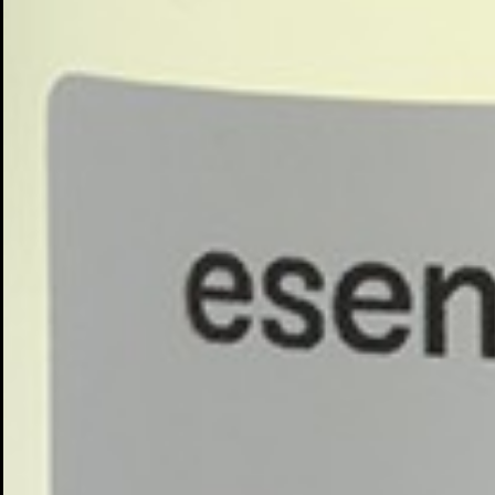
Cr
In
No
Deb
Añ