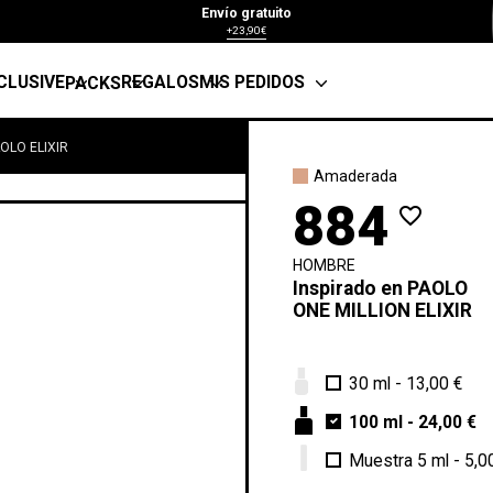
Envío gratuito
+23,90€
CLUSIVE
REGALOS
MIS PEDIDOS
PACKS
OLO ELIXIR
Amaderada
884
favorite_border
HOMBRE
Inspirado en
PAOLO
ONE MILLION ELIXIR
30 ml
-
13,00 €
100 ml
-
24,00 €
Muestra 5 ml
-
5,0