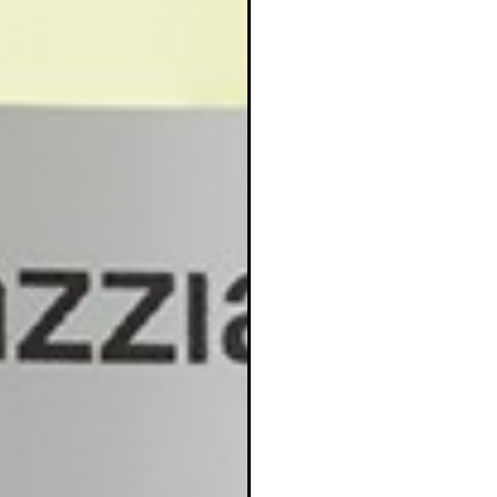
ear lista de deseos
iciar sesión
mbre de la lista de deseos
e iniciar sesión para guardar productos en su lista de deseos.
adir a la lista de deseos