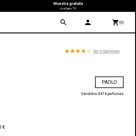
Muestra gratuita
La eliges TU
search
person
shopping_cart
(0)
Ver 4
Opiniones
PAOLO
Vendidos 8474 perfumes
0 €