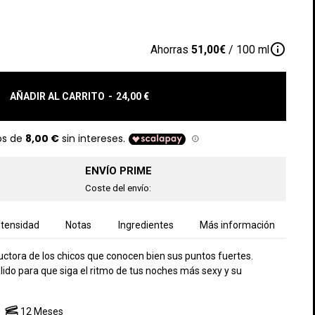
info_outline
Ahorras
51,00€
/ 100 ml
AÑADIR AL CARRITO
-
24,00 €
ENVÍO PRIME
Coste del envío:
ntensidad
Notas
Ingredientes
Más información
ctora de los chicos que conocen bien sus puntos fuertes.
ido para que siga el ritmo de tus noches más sexy y su
12 Meses