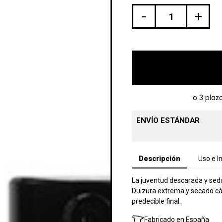
-
+
ENVÍO ESTÁNDAR
Descripción
Uso e I
La juventud descarada y sedu
Dulzura extrema y secado cál
predecible final.
Fabricado en España