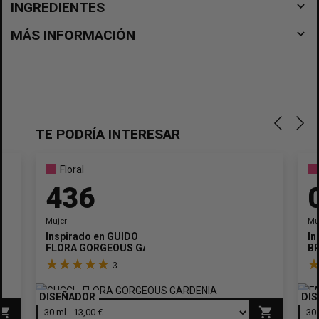
navigate_before
INGREDIENTES
navigate_before
MÁS INFORMACIÓN
TE PODRÍA INTERESAR
Floral
436
Mujer
Mu
Inspirado en
GUIDO
In
FLORA GORGEOUS GARDENIA
B
3
DISEÑADOR
DI
opping_cart
shopping_cart