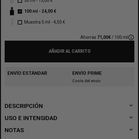
30 ml
-
13,00 €
100 ml
-
24,00 €
Muestra 5 ml
-
4,50 €
info_outline
Ahorras
71,00€
/ 100 ml
AÑADIR AL CARRITO
ENVÍO ESTÁNDAR
ENVÍO PRIME
Coste del envío:
navigate_before
DESCRIPCIÓN
navigate_before
USO E INTENSIDAD
navigate_before
NOTAS