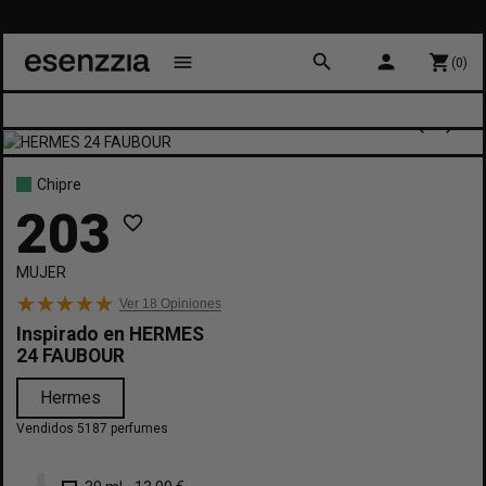
search
person
menu
shopping_cart
(0)
Chipre
203
favorite_border
MUJER
Ver 18
Opiniones
Inspirado en
HERMES
24 FAUBOUR
Hermes
Vendidos 5187 perfumes