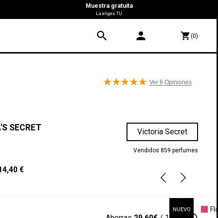
Muestra gratuita
La eliges TU
search
person
shopping_cart
(0)
Ver 6
Opiniones
'S SECRET
Victoria Secret
Vendidos 859 perfumes
14,40 €
Fl
NUEVO
info_outline
Ahorras
29,60€
/ 100 ml