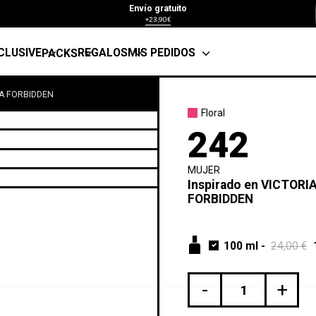
Envío gratuito
+23,90€
CLUSIVE
REGALOS
MIS PEDIDOS
PACKS
TA FORBIDDEN
Floral
242
MUJER
Inspirado en
VICTORIA
FORBIDDEN
100 ml
-
24,00 €
-
+