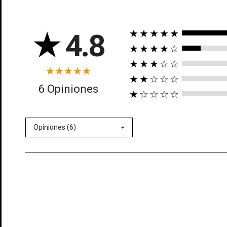
★
4.8
★★★★★
★★★★☆
★★★☆☆
★★☆☆☆
((t
6 Opiniones
★☆☆☆☆
In
((l
Añ
Opiniones (6)
Deb