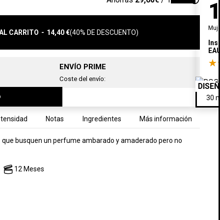
Muj
AL CARRITO
-
14,40 €
(40% DE DESCUENTO)
Ins
EA
ENVÍO PRIME
Coste del envío:
DISE
o
ntensidad
Notas
Ingredientes
Más información
 las que busquen un perfume ambarado y amaderado pero no
12 Meses