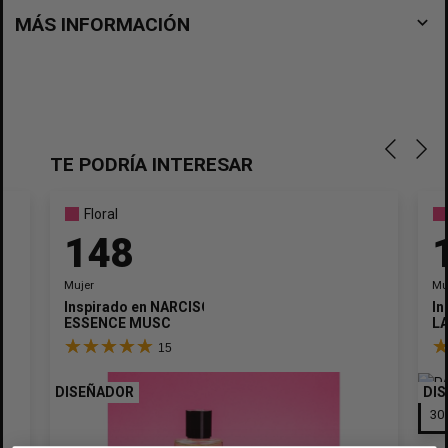
navigate_before
MÁS INFORMACIÓN
TE PODRÍA INTERESAR
Floral
148
Mujer
Mu
Inspirado en
NARCISO RODRIGUEZ
In
ESSENCE MUSC
LA
15
DISEÑADOR
DI
×
Crear lista de deseos