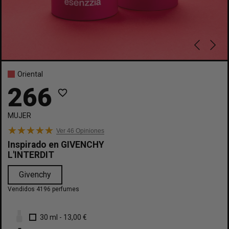
Oriental
266
favorite_border
MUJER
Ver 46
Opiniones
Inspirado en
GIVENCHY
L'INTERDIT
Givenchy
Vendidos 4196 perfumes
30 ml
-
13,00 €