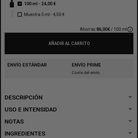
100 ml
-
24,00 €
Muestra 5 ml
-
4,50 €
info_outline
Ahorras
86,00€
/ 100 ml
AÑADIR AL CARRITO
ENVÍO ESTÁNDAR
ENVÍO PRIME
Coste del envío:
navigate_before
DESCRIPCIÓN
navigate_before
USO E INTENSIDAD
navigate_before
NOTAS
navigate_before
INGREDIENTES