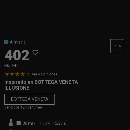
Almizcle
-15%
402
favorite_border
MUJER
Ver 4
Opiniones
Inspirado en
BOTTEGA VENETA
ILLUSIONE
BOTTEGA VENETA
Vendidos 124 perfumes
30 ml
-
17,00 €
15,30 €