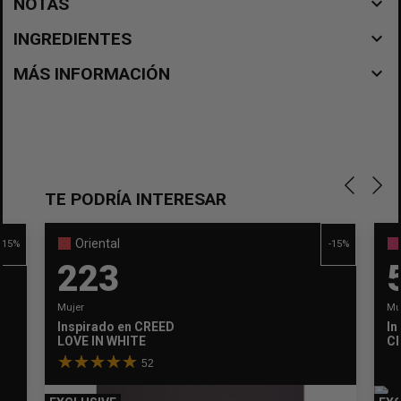
navigate_before
NOTAS
navigate_before
INGREDIENTES
navigate_before
MÁS INFORMACIÓN
TE PODRÍA INTERESAR
Oriental
-15%
-15%
223
Mujer
Mu
Inspirado en
CREED
In
LOVE IN WHITE
CR
52