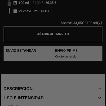
100 ml
-
31,00 €
26,35 €
Muestra 5 ml
-
4,80 €
info_outline
Ahorras
33,65€
/ 100 ml
AÑADIR AL CARRITO
ENVÍO ESTÁNDAR
ENVÍO PRIME
Coste del envío:
navigate_before
DESCRIPCIÓN
navigate_before
USO E INTENSIDAD