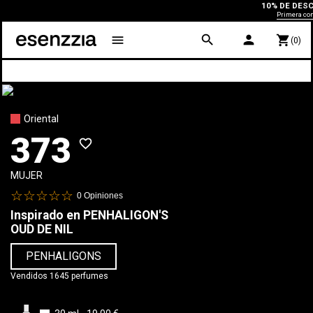
10% DE DESCUE
Primera compra
search
person
menu
shopping_cart
(0)
Oriental
373
favorite_border
MUJER
0
Opiniones
Inspirado en
PENHALIGON'S
OUD DE NIL
PENHALIGONS
Vendidos 1645 perfumes