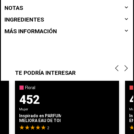
navigate_before
NOTAS
navigate_before
INGREDIENTES
navigate_before
MÁS INFORMACIÓN
TE PODRÍA INTERESAR
Floral
452
Mujer
Mu
Inspirado en
PARFUMS DE MARLY
In
MELIORA EAU DE TOILETTE
E
2