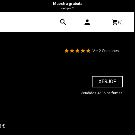
Muestra gratuita
La eliges TU
search
person
shopping_cart
(0)
Ver 2
Opiniones
XERJOF
Vendidos 4606 perfumes
0 €