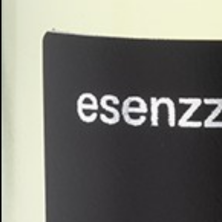
Cr
In
No
Deb
Añ