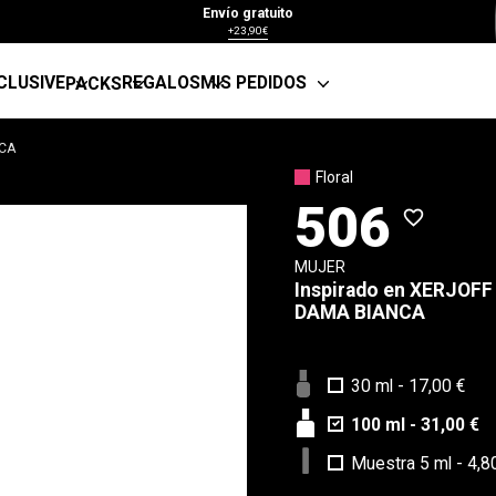
Envío gratuito
+23,90€
CLUSIVE
REGALOS
MIS PEDIDOS
PACKS
NCA
Floral
506
favorite_border
MUJER
Inspirado en
XERJOFF
DAMA BIANCA
30 ml
-
17,00 €
100 ml
-
31,00 €
Muestra 5 ml
-
4,8