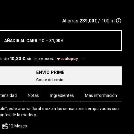
info_outline
Ahorras
239,00€
/ 100 ml
AÑADIR AL CARRITO
-
31,00 €
ENVÍO PRIME
Coste del envío:
ntensidad
Notas
Ingredientes
Más información
ible”, este aroma floral mezcla las sensaciones empolvadas con
egantes de la madera.
12 Meses