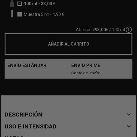
100 ml
-
33,00 €
Muestra 5 ml
-
4,90 €
info_outline
Ahorras
293,00€
/ 100 ml
AÑADIR AL CARRITO
ENVÍO ESTÁNDAR
ENVÍO PRIME
Coste del envío:
navigate_before
DESCRIPCIÓN
navigate_before
USO E INTENSIDAD