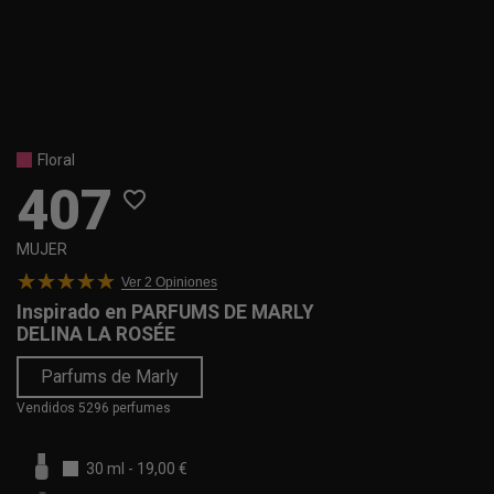
Floral
407
favorite_border
MUJER
Ver 2
Opiniones
Inspirado en
PARFUMS DE MARLY
DELINA LA ROSÉE
Parfums de Marly
Vendidos 5296 perfumes
30 ml
-
19,00 €