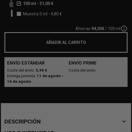
100 ml
-
31,00 €
Muestra 5 ml
-
4,80 €
info_outline
Ahorras
94,00€
/ 100 ml
AÑADIR AL CARRITO
ENVÍO ESTÁNDAR
ENVÍO PRIME
Coste del envío:
3,90 €
Coste del envío:
Entrega prevista:
11 de agosto -
14 de agosto
navigate_before
DESCRIPCIÓN