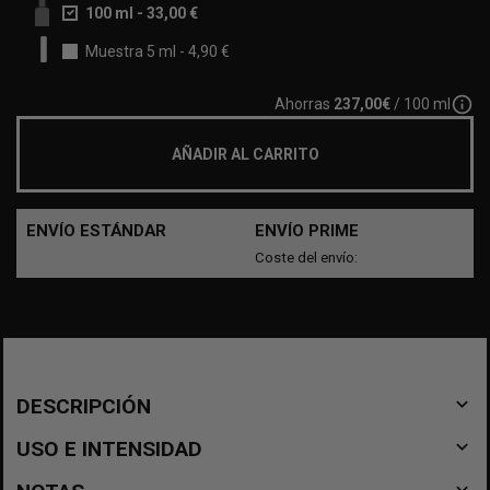
100 ml
-
33,00 €
Muestra 5 ml
-
4,90 €
info_outline
Ahorras
237,00€
/ 100 ml
AÑADIR AL CARRITO
ENVÍO ESTÁNDAR
ENVÍO PRIME
Coste del envío:
navigate_before
DESCRIPCIÓN
navigate_before
USO E INTENSIDAD
navigate_before