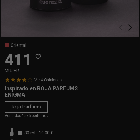
Oriental
411
favorite_border
MUJER
Ver 4
Opiniones
Inspirado en
ROJA PARFUMS
ENIGMA
Roja Parfums
Vendidos 1575 perfumes
30 ml
-
19,00 €