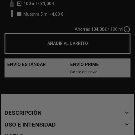
100 ml
-
31,00 €
Muestra 5 ml
-
4,80 €
info_outline
Ahorras
104,00€
/ 100 ml
AÑADIR AL CARRITO
ENVÍO ESTÁNDAR
ENVÍO PRIME
Coste del envío:
navigate_before
DESCRIPCIÓN
navigate_before
USO E INTENSIDAD