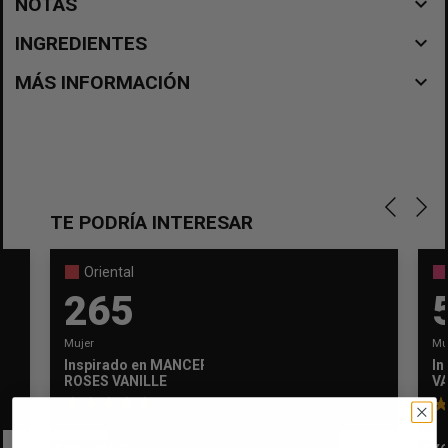
navigate_before
NOTAS
navigate_before
INGREDIENTES
navigate_before
MÁS INFORMACIÓN
TE PODRÍA INTERESAR
Oriental
265
Mujer
Mu
Inspirado en
MANCERA
In
×
Crear lista de deseos
ROSES VANILLE
VA
×
Iniciar sesión
87
Nombre de la lista de deseos