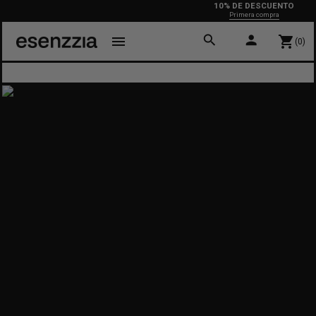
10% DE DESCUENTO
Primera compra
search
person
menu
shopping_cart
(0)