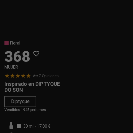
Floral
368
favorite_border
MUJER
Ver 7
Opiniones
Inspirado en
DIPTYQUE
DO SON
Diptyque
Vendidos 1945 perfumes
30 ml
-
17,00 €