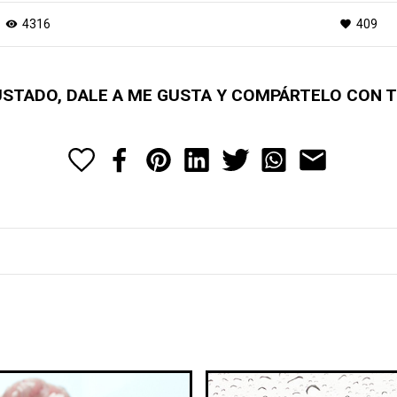
4316
409
visibility
favorite
GUSTADO, DALE A ME GUSTA Y COMPÁRTELO CON 