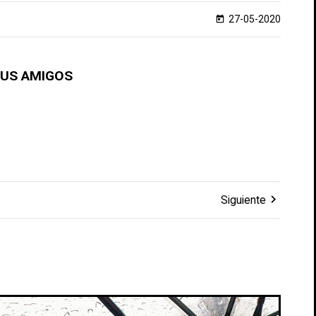
27-05-2020
today
TUS AMIGOS
chevron_right
Siguiente