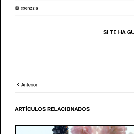
esenzzia
perm_contact_calendar
SI TE HA 
chevron_left
Anterior
ARTÍCULOS RELACIONADOS