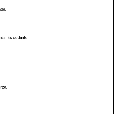
nda.
trés. Es sedante.
erza.