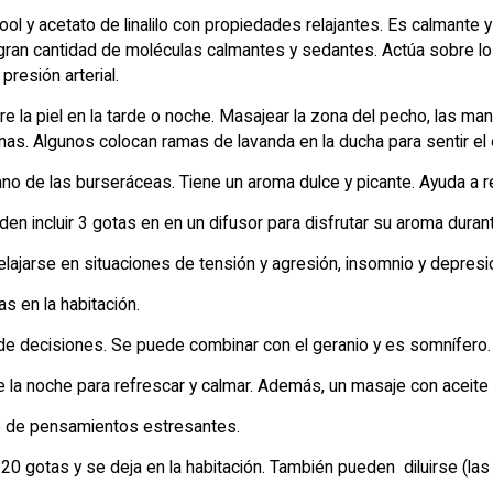
ool y acetato de linalilo con propiedades relajantes. Es calmante y
e gran cantidad de moléculas calmantes y sedantes. Actúa sobre 
resión arterial.
e la piel en la tarde o noche. Masajear la zona del pecho, las m
nas. Algunos colocan ramas de lavanda en la ducha para sentir el o
o de las burseráceas. Tiene un aroma dulce y picante. Ayuda a re
n incluir 3 gotas en en un difusor para disfrutar su aroma durante
relajarse en situaciones de tensión y agresión, insomnio y depresi
s en la habitación.
de decisiones. Se puede combinar con el geranio y es somnífero.
 la noche para refrescar y calmar. Además, un masaje con aceite d
e de pensamientos estresantes.
20 gotas y se deja en la habitación. También pueden diluirse (las