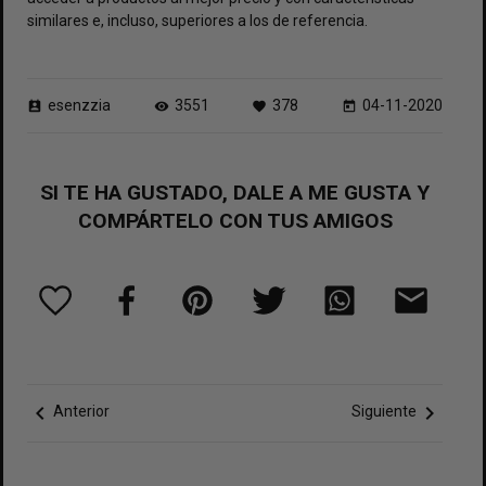
similares e, incluso, superiores a los de referencia.
esenzzia
3551
378
04-11-2020
perm_contact_calendar
visibility
favorite
today
SI TE HA GUSTADO, DALE A ME GUSTA Y
COMPÁRTELO CON TUS AMIGOS
chevron_left
chevron_right
Anterior
Siguiente