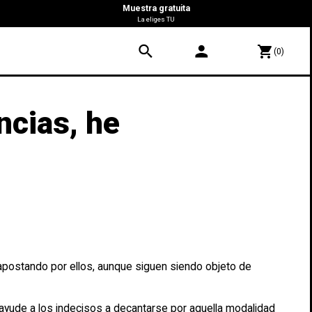
Muestra gratuita
La eliges TU
search
person
shopping_cart
(0)
ncias, he
 apostando por ellos, aunque siguen siendo objeto de
e ayude a los indecisos a decantarse por aquella modalidad