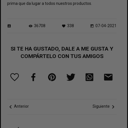
prima que da lugar a todos nuestros productos.
36708
338
07-04-2021
perm_contact_calendar
visibility
favorite
today
SI TE HA GUSTADO, DALE A ME GUSTA Y
COMPÁRTELO CON TUS AMIGOS
chevron_left
chevron_right
Anterior
Siguiente