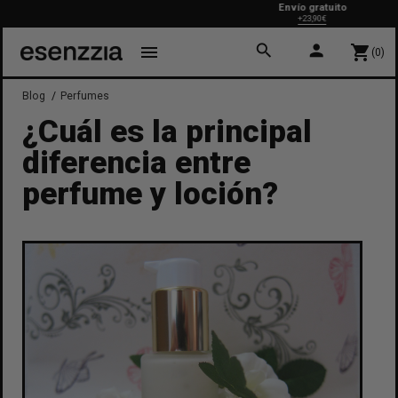
Envío gratuito
+23,90€
search
person
menu
shopping_cart
(0)
Blog
Perfumes
¿Cuál es la principal
diferencia entre
perfume y loción?