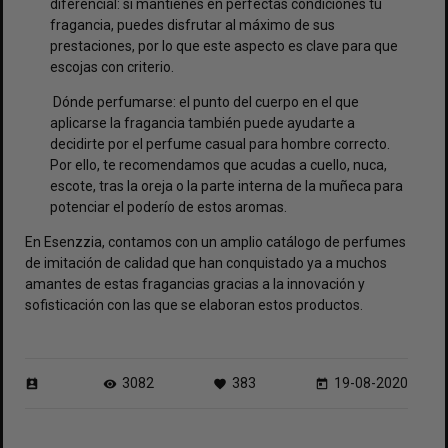
diferencial: si mantienes en perfectas condiciones tu
fragancia, puedes disfrutar al máximo de sus
prestaciones, por lo que este aspecto es clave para que
escojas con criterio.
Dónde perfumarse: el punto del cuerpo en el que
aplicarse la fragancia también puede ayudarte a
decidirte por el perfume casual para hombre correcto.
Por ello, te recomendamos que acudas a cuello, nuca,
escote, tras la oreja o la parte interna de la muñeca para
potenciar el poderío de estos aromas.
En Esenzzia, contamos con un amplio catálogo de
perfumes
de imitación de calidad
que han conquistado ya a muchos
amantes de estas fragancias gracias a la innovación y
sofisticación con las que se elaboran estos productos.
3082
383
19-08-2020
perm_contact_calendar
visibility
favorite
today