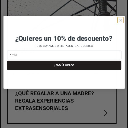
¿Quieres un 10% de descuento?
¿CÓMO SE LLAMA EL OLOR DE LA
TE LO ENVIAMOS DIRECTAMENTE A TU CORREO
LLUVIA?
¡ENVÍAMELO!
¿QUÉ REGALAR A UNA MADRE?
REGALA EXPERIENCIAS
EXTRASENSORIALES