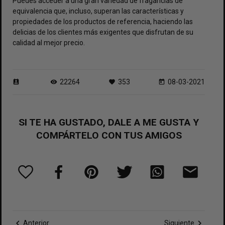
Puedes acceder a una gran variedad de fragancias de
equivalencia que, incluso, superan las características y
propiedades de los productos de referencia, haciendo las
delicias de los clientes más exigentes que disfrutan de su
calidad al mejor precio.
22264
353
08-03-2021
perm_contact_calendar
visibility
favorite
today
SI TE HA GUSTADO, DALE A ME GUSTA Y
COMPÁRTELO CON TUS AMIGOS
chevron_left
chevron_right
Anterior
Siguiente