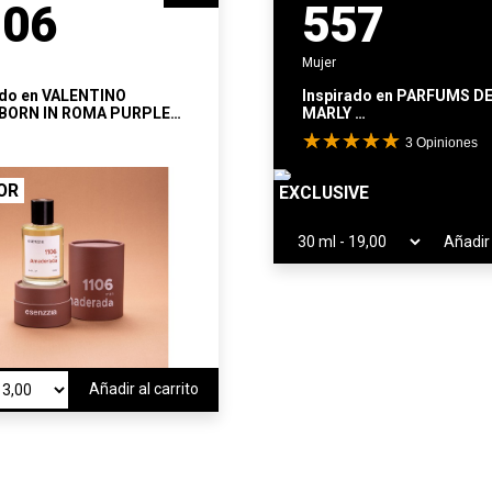
106
557
Mujer
ado en
VALENTINO
Inspirado en
PARFUMS D
BORN IN ROMA PURPLE
MARLY
CHOLIA
VALAYA EXCLUSIF
3
Opiniones
OR
EXCLUSIVE
Añadir 
Añadir al carrito