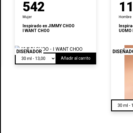
542
1
Mujer
Hombre
Inspirado en
JIMMY CHOO
Inspir
I WANT CHOO
UOMO 
MELAN
DISEÑADOR
DISEÑAD
Añadir al carrito