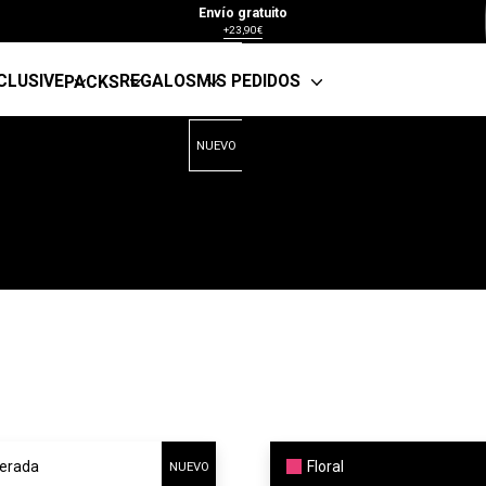
Envío gratuito
+23,90€
CLUSIVE
REGALOS
MIS PEDIDOS
PACKS
NUEVO
erada
Floral
NUEVO