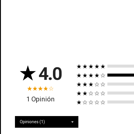
★
4.0
★★★★★
Cr
★★★★☆
★★★☆☆
In
No
★★☆☆☆
1 Opinión
Deb
★☆☆☆☆
Añ
Opiniones (1)