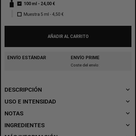
100 ml
-
24,00 €
Muestra 5 ml
-
4,50 €
AÑADIR AL CARRITO
ENVÍO ESTÁNDAR
ENVÍO PRIME
Coste del envío:
navigate_before
DESCRIPCIÓN
navigate_before
USO E INTENSIDAD
navigate_before
NOTAS
navigate_before
INGREDIENTES