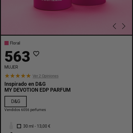
Floral
563
favorite_border
MUJER
Ver 2
Opiniones
Inspirado en
D&G
MY DEVOTION EDP PARFUM
D&G
Vendidos 6056 perfumes
30 ml
-
13,00 €