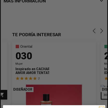
navigate_before
MÁS INFORMACIÓN
TE PODRÍA INTERESAR
Oriental
030
Mujer
Mu
Inspirado en
CACHAREL
In
AMOR AMOR TENTATION
ID
7
DISEÑADOR
DI
pping_cart
×
Crear lista de deseos
×
Iniciar sesión