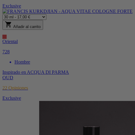
Exclusive
shopping_cart
Añadir al carrito
Oriental
728
Hombre
Inspirado en
ACQUA DI PARMA
OUD
22
Opiniones
Exclusive