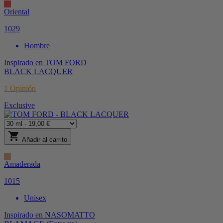
Oriental
1029
Hombre
Inspirado en
TOM FORD
BLACK LACQUER
1
Opinión
Exclusive
shopping_cart
Añadir al carrito
Amaderada
1015
Unisex
Inspirado en
NASOMATTO