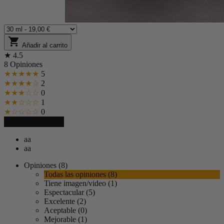
shopping_cart
Añadir al carrito
★
4.5
8 Opiniones
★★★★★
5
★★★★☆
2
★★★☆☆
0
★★☆☆☆
1
★☆☆☆☆
0
Escribe tu opinión
aa
aa
Opiniones (8)
Todas las opiniones (8)
Tiene imagen/video (1)
Espectacular (5)
Excelente (2)
Aceptable (0)
Mejorable (1)