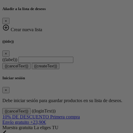
Añadir a la lista de deseos
×
add_circle_outline
Crear nueva lista
((title))
×
((label))
((cancelText))
((createText))
Iniciar sesión
×
Debe iniciar sesión para guardar productos en su lista de deseos.
((loginText))
((cancelText))
10% DE DESCUENTO
Primera compra
Envío gratuito
+23,90€
Muestra gratuita
La eliges TU