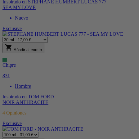
Inspirado en
STEPHANE HUMBERT LUCAS 777
SEA MY LOVE
Nuevo
Exclusive
shopping_cart
Añadir al carrito
Chipre
831
Hombre
Inspirado en
TOM FORD
NOIR ANTHRACITE
4
Opiniones
Exclusive