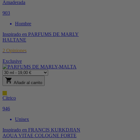
Amaderada
903
Hombre
Inspirado en
PARFUMS DE MARLY
HALTANE
2
Opiniones
Exclusive
shopping_cart
Añadir al carrito
Cítrico
946
Unisex
Inspirado en
FRANCIS KURKDJIAN
AQUA VITAE COLOGNE FORTE