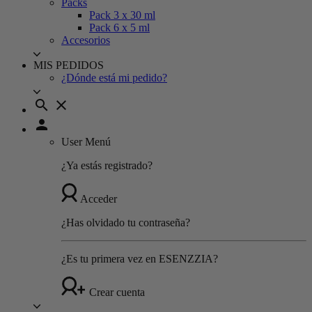
Packs
Pack 3 x 30 ml
Pack 6 x 5 ml
Accesorios
MIS PEDIDOS
¿Dónde está mi pedido?
search
close
person
User Menú
¿Ya estás registrado?
Acceder
¿Has olvidado tu contraseña?
¿Es tu primera vez en ESENZZIA?
Crear cuenta