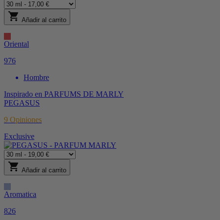
shopping_cart
Añadir al carrito
Oriental
976
Hombre
Inspirado en
PARFUMS DE MARLY
PEGASUS
9
Opiniones
Exclusive
shopping_cart
Añadir al carrito
Aromatica
826