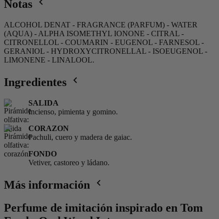
navigate_before
Notas
ALCOHOL DENAT - FRAGRANCE (PARFUM) - WATER
(AQUA) - ALPHA ISOMETHYL IONONE - CITRAL -
CITRONELLOL - COUMARIN - EUGENOL - FARNESOL -
GERANIOL - HYDROXYCITRONELLAL - ISOEUGENOL -
LIMONENE - LINALOOL.
navigate_before
Ingredientes
SALIDA
Incienso, pimienta y gomino.
CORAZON
Pachuli, cuero y madera de gaiac.
FONDO
Vetiver, castoreo y ládano.
navigate_before
Más información
Perfume de imitación inspirado en Tom