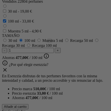
Vendidos 22804 perfumes
30 ml
-
19,00 €
100 ml
-
33,00 €
Muestra 5 ml
-
4,90 €
TAMAÑO
30 ml
100 ml
Muestra 5 ml
Recarga 50 ml
Recarga 30 ml
Recarga 100 ml
-
+
info_outline
Ahorras
477,00€
/ 100 ml
info_outline
¿Por qué elegir esenzzia?
close
En Esenzzia disfrutas de tus perfumes favoritos con la misma
intensidad y calidad, a un precio accesible y sin renunciar al lujo.
Precio marca
510,00€
/ 100 ml
Precio esenzzia
33,00 €
/ 100 ml
Ahorras
477,00€
/ 100 ml
Añadir al carrito