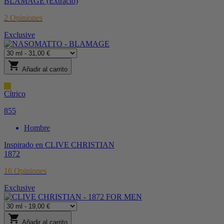
BLAMAGE (Extracto)
2
Opiniones
Exclusive
shopping_cart
Añadir al carrito
Cítrico
855
Hombre
Inspirado en
CLIVE CHRISTIAN
1872
16
Opiniones
Exclusive
shopping_cart
Añadir al carrito