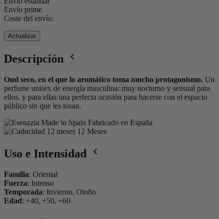
Envío estándar
Envío prime
Coste del envío:
navigate_before
Descripción
Oud seco, en el que lo aromático toma mucho protagonismo.
Un
perfume unisex de energía masculina: muy nocturno y sensual para
ellos, y para ellas una perfecta ocasión para hacerse con el espacio
público sin que les tosan.
Fabricado en España
12 Meses
navigate_before
Uso e Intensidad
Familia
:
Oriental
Fuerza
:
Intenso
Temporada
:
Invierno, Otoño
Edad
:
+40, +50, +60