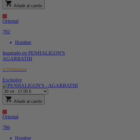
shopping_cart
Añadir al carrito
Oriental
792
Hombre
Inspirado en
PENHALIGON'S
AGARBATHI
4
Opiniones
Exclusive
shopping_cart
Añadir al carrito
Oriental
786
Hombre