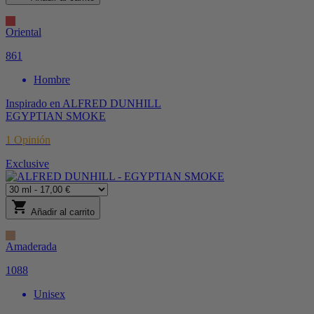
Oriental
861
Hombre
Inspirado en
ALFRED DUNHILL
EGYPTIAN SMOKE
1
Opinión
Exclusive
shopping_cart
Añadir al carrito
Amaderada
1088
Unisex