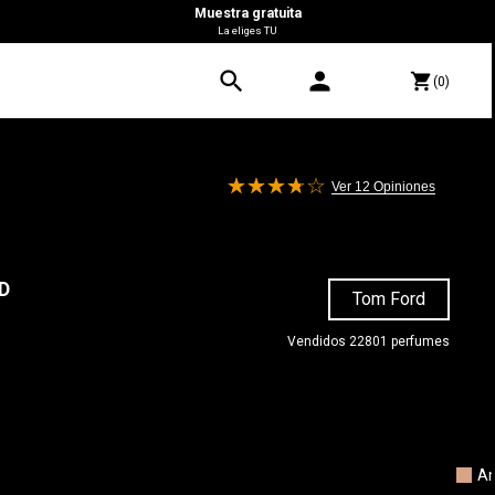
Muestra gratuita
La eliges TU
search
person
shopping_cart
(0)
Ver 12
Opiniones
D
Tom Ford
Vendidos 22801 perfumes
0 €
A