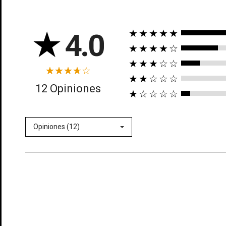
★
4.0
★★★★★
★★★★☆
★★★☆☆
★★☆☆☆
((t
12 Opiniones
★☆☆☆☆
In
((l
Añ
Opiniones (12)
Deb