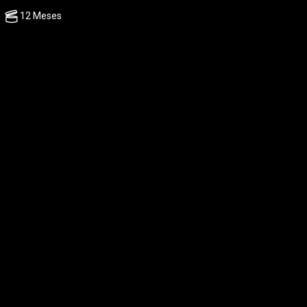
12 Meses
ESCRIBE TU OPINIÓN
×
×
×
sta