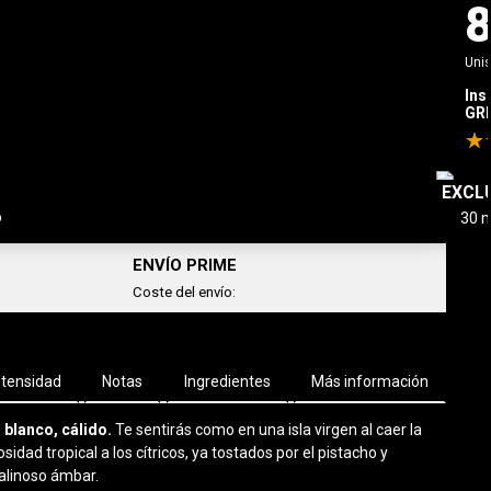
Uni
info_outline
Ahorras
302,00€
/ 100 ml
Ins
GRE
AÑADIR AL CARRITO
-
33,00 €
EXCL
o
ENVÍO PRIME
Coste del envío:
ntensidad
Notas
Ingredientes
Más información
 blanco, cálido.
Te sentirás como en una isla virgen al caer la
sidad tropical a los cítricos, ya tostados por el pistacho y
calinoso ámbar.