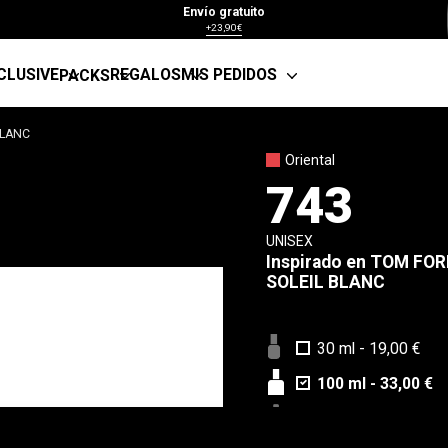
Envío gratuito
+23,90€
CLUSIVE
REGALOS
MIS PEDIDOS
PACKS
BLANC
Oriental
743
UNISEX
Inspirado en
TOM FOR
SOLEIL BLANC
30 ml
-
19,00 €
100 ml
-
33,00 €
Muestra 5 ml
-
4,9