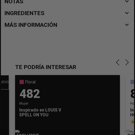
navigate_before
NOTAS
navigate_before
INGREDIENTES
navigate_before
MÁS INFORMACIÓN
TE PODRÍA INTERESAR
Floral
UEVO
482
Mujer
Ho
Inspirado en
LOUIS VUITTON
In
SPELL ON YOU
H