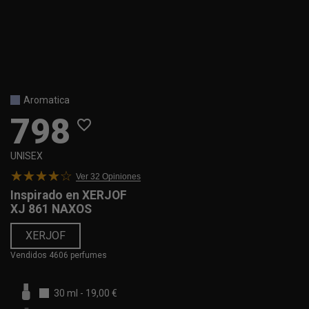
Aromatica
798
favorite_border
UNISEX
Ver 32
Opiniones
Inspirado en
XERJOF
XJ 861 NAXOS
XERJOF
Vendidos 4606 perfumes
30 ml
-
19,00 €