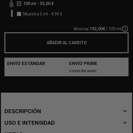
100 ml
-
33,00 €
Muestra 5 ml
-
4,90 €
info_outline
Ahorras
192,00€
/ 100 ml
AÑADIR AL CARRITO
ENVÍO ESTÁNDAR
ENVÍO PRIME
Coste del envío:
navigate_before
DESCRIPCIÓN
navigate_before
USO E INTENSIDAD