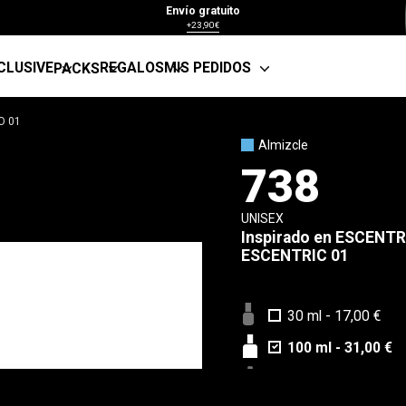
Envío gratuito
+23,90€
CLUSIVE
REGALOS
MIS PEDIDOS
PACKS
O 01
Almizcle
738
UNISEX
Inspirado en
ESCENTR
ESCENTRIC 01
30 ml
-
17,00 €
100 ml
-
31,00 €
Muestra 5 ml
-
4,8