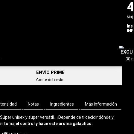
Muj
info_outline
Ahorras
56,00€
/ 100 ml
Ins
IN
AÑADIR AL CARRITO
-
31,00 €
EXCL
o
ENVÍO PRIME
Coste del envío:
ntensidad
Notas
Ingredientes
Más información
per unisex y súper versátil... ¡Depende de ti decidir dónde y
per toma el control y hace este aroma galáctico.