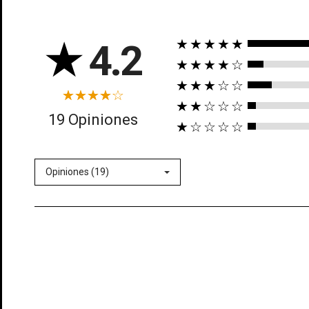
★
4.2
★★★★★
★★★★☆
★★★☆☆
★★☆☆☆
((t
19 Opiniones
★☆☆☆☆
In
((l
Añ
Opiniones (19)
Deb