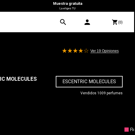
Muestra gratuita
La eliges TU
search
person
shopping_cart
(0)
Ver 19
Opiniones
IC MOLECULES
ESCENTRIC MOLECULES
Vendidos 1009 perfumes
0 €
Fl