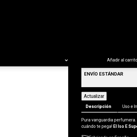
-
+
Añadir al carrit
ENVÍO ESTÁNDAR
Descripción
Uso e I
Pura vanguardia perfumera. Sú
cuándo te pega!
El Iso E Su