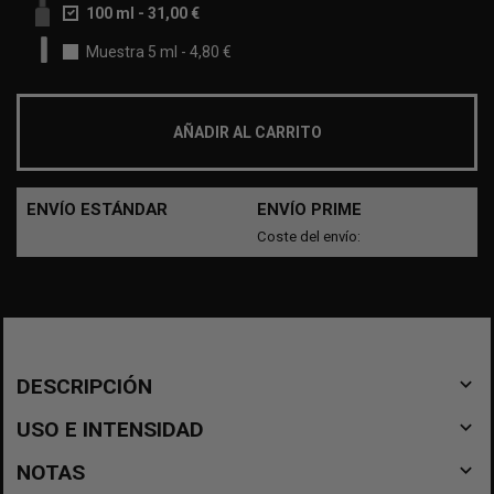
100 ml
-
31,00 €
Muestra 5 ml
-
4,80 €
AÑADIR AL CARRITO
ENVÍO ESTÁNDAR
ENVÍO PRIME
Coste del envío:
navigate_before
DESCRIPCIÓN
navigate_before
USO E INTENSIDAD
navigate_before
NOTAS