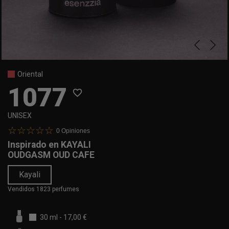
Oriental
1077
favorite_border
UNISEX
0
Opiniones
Inspirado en
KAYALI
OUDGASM OUD CAFE
Kayali
Vendidos 1823 perfumes
30 ml
-
17,00 €