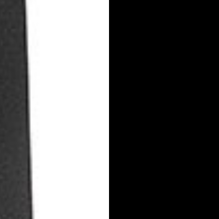
ear lista de deseos
iciar sesión
mbre de la lista de deseos
e iniciar sesión para guardar productos en su lista de deseos.
adir a la lista de deseos