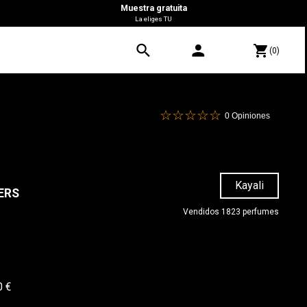
Muestra gratuita
La eliges TU
search
person
shopping_cart
(0)
0
Opiniones
Kayali
ERS
Vendidos 1823 perfumes
0 €