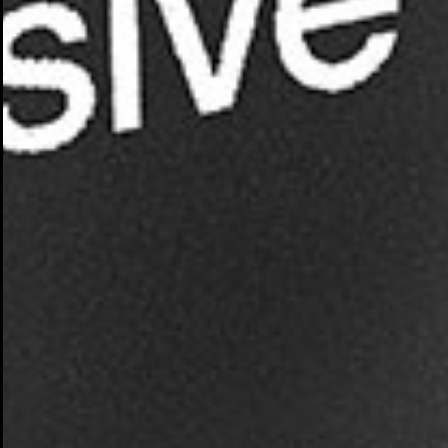
Cr
In
No
Deb
Añ