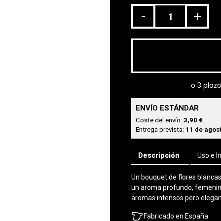
-
+
ENVÍO ESTÁNDAR
Coste del envío:
3,90 €
Entrega prevista:
11 de agost
Descripción
Uso e I
Un bouquet de flores blancas
un aroma profundo, femenino
aromas intensos pero elegan
Fabricado en España