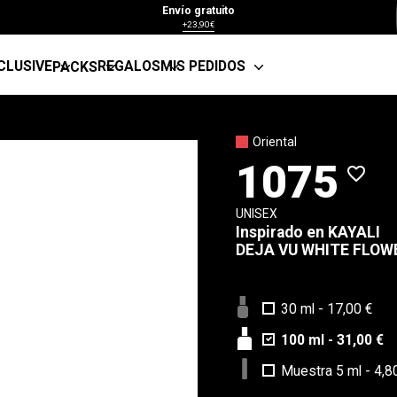
Envío gratuito
+23,90€
CLUSIVE
REGALOS
MIS PEDIDOS
PACKS
Oriental
1075
favorite_border
UNISEX
Inspirado en
KAYALI
DEJA VU WHITE FLOW
30 ml
-
17,00 €
100 ml
-
31,00 €
Muestra 5 ml
-
4,8