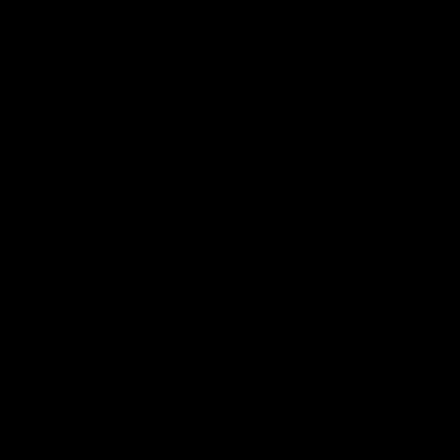
×
×
×