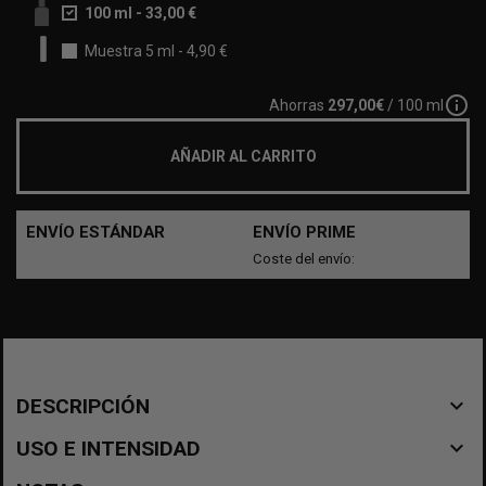
100 ml
-
33,00 €
Muestra 5 ml
-
4,90 €
info_outline
Ahorras
297,00€
/ 100 ml
AÑADIR AL CARRITO
ENVÍO ESTÁNDAR
ENVÍO PRIME
Coste del envío:
navigate_before
DESCRIPCIÓN
navigate_before
USO E INTENSIDAD