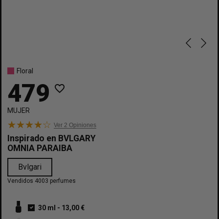
Floral
479
favorite_border
MUJER
Ver 2
Opiniones
Inspirado en
BVLGARY
OMNIA PARAIBA
Bvlgari
Vendidos 4003 perfumes
30 ml
-
13,00 €