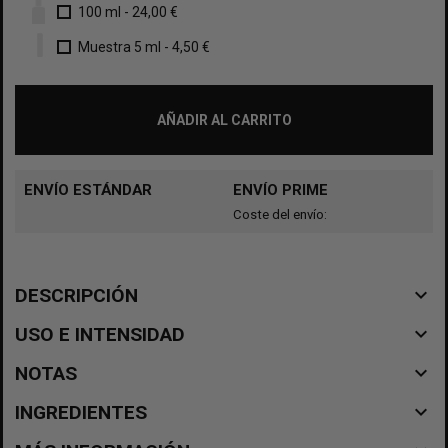
100 ml
-
24,00 €
Muestra 5 ml
-
4,50 €
AÑADIR AL CARRITO
ENVÍO ESTÁNDAR
ENVÍO PRIME
Coste del envío:
navigate_before
DESCRIPCIÓN
navigate_before
USO E INTENSIDAD
navigate_before
NOTAS
navigate_before
INGREDIENTES