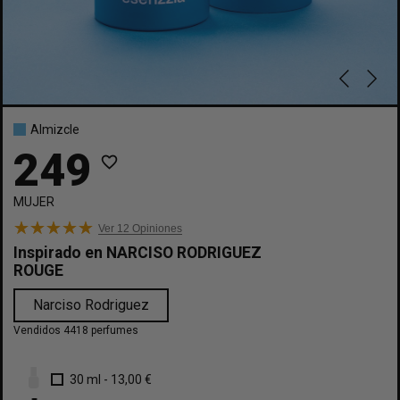
Almizcle
249
favorite_border
MUJER
Ver 12
Opiniones
Inspirado en
NARCISO RODRIGUEZ
ROUGE
Narciso Rodriguez
Vendidos 4418 perfumes
30 ml
-
13,00 €