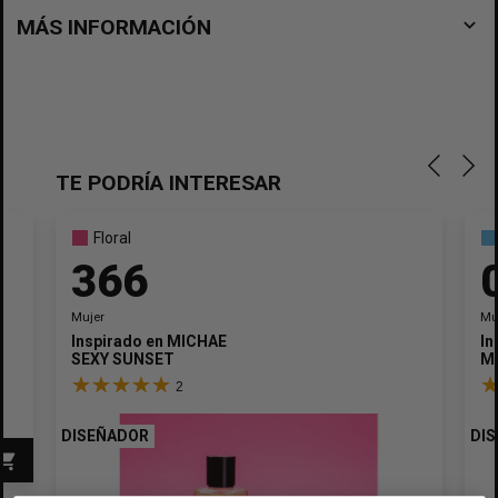
navigate_before
MÁS INFORMACIÓN
TE PODRÍA INTERESAR
Floral
366
Mujer
Mu
Inspirado en
MICHAEL KORS
In
SEXY SUNSET
M
2
DISEÑADOR
DI
opping_cart
×
Crear lista de deseos