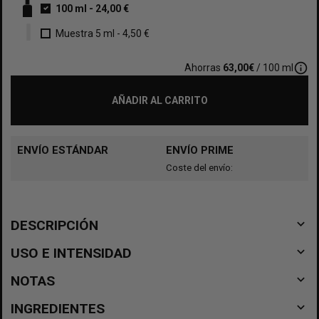
100 ml
-
24,00 €
Muestra 5 ml
-
4,50 €
info_outline
Ahorras
63,00€
/ 100 ml
AÑADIR AL CARRITO
ENVÍO ESTÁNDAR
ENVÍO PRIME
Coste del envío:
navigate_before
DESCRIPCIÓN
navigate_before
USO E INTENSIDAD
navigate_before
NOTAS
navigate_before
INGREDIENTES